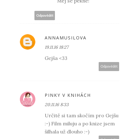
Měj se pěkně!
Odpovědět
ANNAMUSILOVA
19.11.16 18:27
Gejša <33
Odpovědět
PINKY V KNIHÁCH
20.11.16 8:33
Určitě si tam skočím pro Gejšu
:-) Film miluju a po knize jsem
šilhala už dlouho :-)