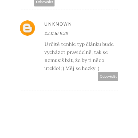
Odpovědět
UNKNOWN
23.11.16 9:38
Určitě tenhle typ článku bude
vycházet pravidelně, tak se
nemusíš bát, že by ti něco
uteklo! ;) Měj se hezky :)
Odpovědět