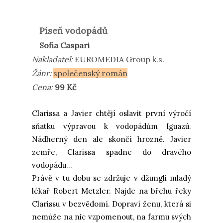
Píseň vodopádů
Sofia Caspari
Nakladatel:
EUROMEDIA Group
k.s.
Žánr:
společenský román
Cena:
99 Kč
Clarissa a Javier chtějí oslavit první výročí
sňatku výpravou k vodopádům Iguazú.
Nádherný den ale skončí hrozně. Javier
zemře, Clarissa spadne do dravého
vodopádu...
Právě v tu dobu se zdržuje v džungli mladý
lékař Robert Metzler. Najde na břehu řeky
Clarissu v bezvědomí. Dopraví ženu, která si
nemůže na nic vzpomenout, na farmu svých