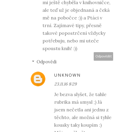
mi ještě chyběla v knihovničce,
ale teď už je objednaná a čeká
mě na pobočce :)) a Ptáci v
trní. Zajímavé tipy, přesně
takové popostrčení vždycky
potřebuju, nebo mi uteče
spoustu knih! :))
Odpovědět
Odpovědi
UNKNOWN
23.11.16 8:29
Je bezva slyšet, že tahle
rubrika má smysl ;) Já
jsem nečetla ani jednu z
těchto, ale možná si tyhle
kousky taky koupím :)