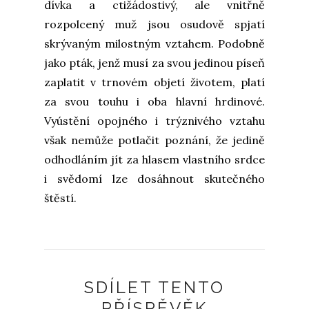
dívka a ctižádostivý, ale vnitřně
rozpolcený muž jsou osudově spjatí
skrývaným milostným vztahem. Podobně
jako pták, jenž musí za svou jedinou píseň
zaplatit v trnovém objetí životem, platí
za svou touhu i oba hlavní hrdinové.
Vyústění opojného i trýznivého vztahu
však nemůže potlačit poznání, že jedině
odhodláním jít za hlasem vlastního srdce
i svědomí lze dosáhnout skutečného
štěstí.
SDÍLET TENTO
PŘÍSPĚVĚK