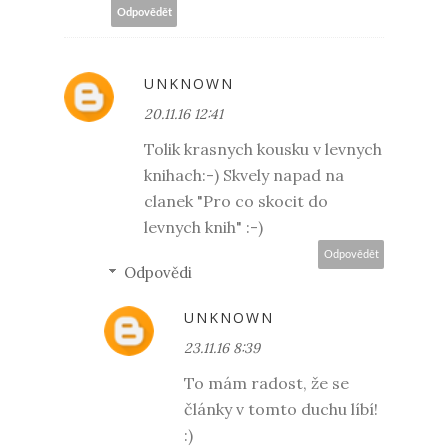
Odpovědět
UNKNOWN
20.11.16 12:41
Tolik krasnych kousku v levnych
knihach:-) Skvely napad na
clanek "Pro co skocit do
levnych knih" :-)
Odpovědět
Odpovědi
UNKNOWN
23.11.16 8:39
To mám radost, že se
články v tomto duchu líbí!
:)