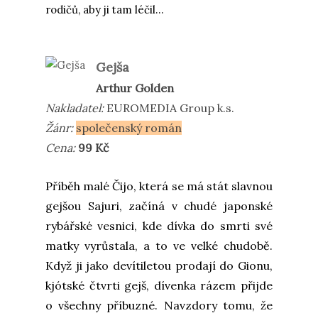
rodičů, aby ji tam léčil...
Gejša
Arthur Go
lden
Nakladatel:
EUROMEDIA Group
k.s.
Žánr:
společenský román
Cena:
99 Kč
Příběh malé Čijo, která se má stát slavnou
gejšou Sajuri, začíná v chudé japonské
rybářské vesnici, kde dívka do smrti své
matky vyrůstala, a to ve velké chudobě.
Když ji jako devítiletou prodají do Gionu,
kjótské čtvrti gejš, dívenka rázem přijde
o všechny příbuzné. Navzdory tomu, že