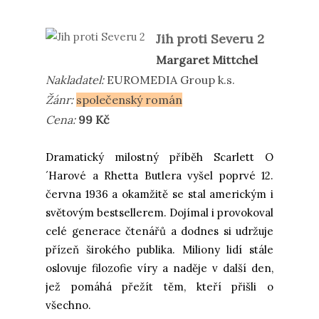
Jih proti Severu 2
Margaret Mittchel
Nakladatel:
EUROMEDIA Group
k.s.
Žánr:
společenský román
Cena:
99 Kč
Dramatický milostný příběh Scarlett O
´Harové a Rhetta Butlera vyšel poprvé 12.
června 1936 a okamžitě se stal americkým i
světovým bestsellerem. Dojímal i provokoval
celé generace čtenářů a dodnes si udržuje
přízeň širokého publika. Miliony lidí stále
oslovuje filozofie víry a naděje v další den,
jež pomáhá přežít těm, kteří přišli o
všechno.