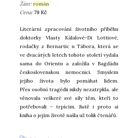
Žánr:
román
Cena:
79 Kč
Literární zpracování životního příběhu
doktorky Vlasty Kálalové-Di Lottiové,
rodačky z Bernartic u Tábora, která se
ve dvacátých letech tohoto století vydala
sama do Orientu a založila v Bagdádu
československou nemocnici. Smyslem
jejího života bylo pomáhat lidem.
Přes osobní tragédii nikdy nezatrpkla, ale
věnovala veškeré své síly těm, kteří to
potřebovali – trpícím. Jistě i proto si
kniha o jejím životě našla už tolik čtenářů.