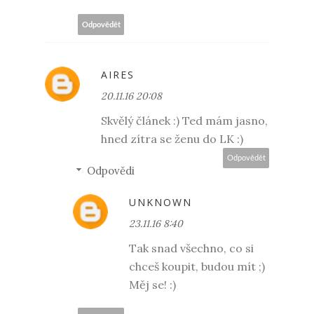
Odpovědět
AIRES
20.11.16 20:08
Skvělý článek :) Ted mám jasno,
hned zítra se ženu do LK :)
Odpovědět
Odpovědi
UNKNOWN
23.11.16 8:40
Tak snad všechno, co si
chceš koupit, budou mít ;)
Měj se! :)