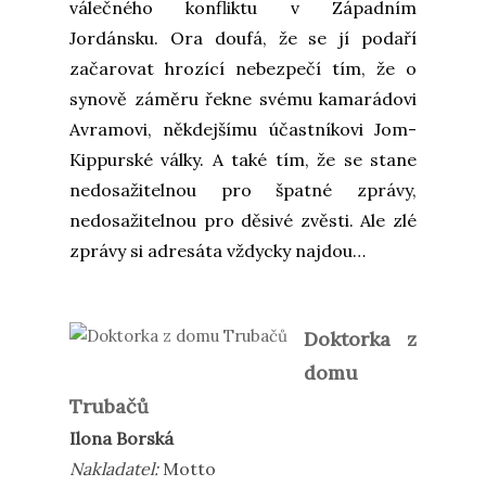
válečného konfliktu v Západním
Jordánsku. Ora doufá, že se jí podaří
začarovat hrozící nebezpečí tím, že o
synově záměru řekne svému kamarádovi
Avramovi, někdejšímu účastníkovi Jom-
Kippurské války. A také tím, že se stane
nedosažitelnou pro špatné zprávy,
nedosažitelnou pro děsivé zvěsti. Ale zlé
zprávy si adresáta vždycky najdou…
Doktorka z
domu
Trubačů
Ilona Borská
Nakladatel:
Motto