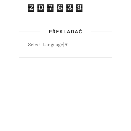
2
0
7
6
3
9
PŘEKLADAČ
Select Language
▼