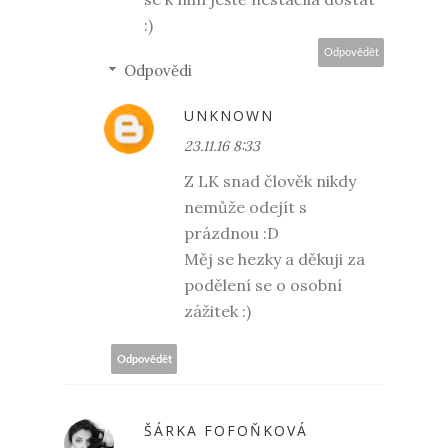
:)
Odpovědět
Odpovědi
UNKNOWN
23.11.16 8:33
Z LK snad člověk nikdy
nemůže odejít s
prázdnou :D
Měj se hezky a děkuji za
podělení se o osobní
zážitek :)
Odpovědět
ŠÁRKA FOFOŇKOVÁ