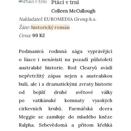
Ptáci v trní
Colleen McCullough
Nakladatel:
EUROMEDIA Group
k.s.
Žánr:
historický román
Cena:
99 Kč
Podmanivá rodinná sága vyprávějící
o lásce i nenávisti na pozadí půlstoletí
australské historie. Rod Clearyů svádí
nepřetržitý zápas nejen s australskou
buší, ale i s dramatickými zvraty historie
od bojišť druhé světové války
po vatikánské komnaty vysokých
církevních kruhů. Farmářská dcera
Meggie se zamiluje do mladého kněze
Ralpha. Sebevědomá a přitom křehká