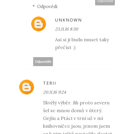
Odpovědět
Odpovědi
UNKNOWN
23.11.16 8:30
Asi si ji budu muset taky
přečíst :)
Odpovědět
TERII
20.11.16 9:24
Skvělý výběr. Jih proto severu
šel se mnou domů v úterý.
Gejšu a Ptáci v trní už v mí
knihovničce jsou, jenom jsem
se k nim ještě nestačila dostat