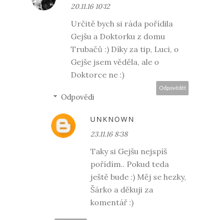
20.11.16 10:12
Určitě bych si ráda pořídila
Gejšu a Doktorku z domu
Trubačů :) Díky za tip, Luci, o
Gejše jsem věděla, ale o
Doktorce ne :)
Odpovědět
Odpovědi
UNKNOWN
23.11.16 8:38
Taky si Gejšu nejspíš
pořídím.. Pokud teda
ještě bude :) Měj se hezky,
Šárko a děkuji za
komentář :)