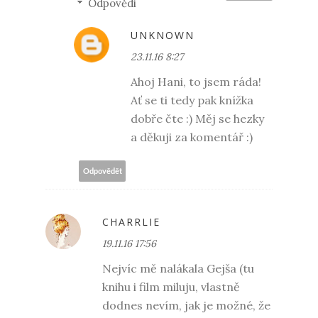
Odpovědi
UNKNOWN
23.11.16 8:27
Ahoj Hani, to jsem ráda!
Ať se ti tedy pak knížka
dobře čte :) Měj se hezky
a děkuji za komentář :)
Odpovědět
CHARRLIE
19.11.16 17:56
Nejvíc mě nalákala Gejša (tu
knihu i film miluju, vlastně
dodnes nevím, jak je možné, že